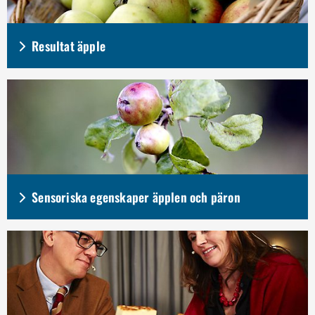
Resultat äpple
Sensoriska egenskaper äpplen och päron