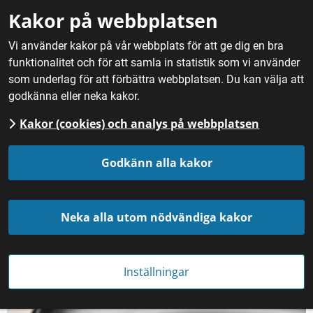
Gå till innehåll
Kakor på webbplatsen
M
Vi använder kakor på vår webbplats för att ge dig en bra
funktionalitet och för att samla in statistik som vi använder
Hem
/
Fördjupning
/
Gastronomi och sensorik
som underlag för att förbättra webbplatsen. Du kan välja att
godkänna eller neka kakor.
Gastronomi och sensorik
Kakor (cookies) och analys på webbplatsen
Godkänn alla kakor
Neka alla utom nödvändiga kakor
Gastronomi- och sensorikupplevelser
Inställningar