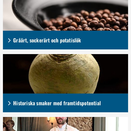
Gråärt, sockerärt och potatislök
Historiska smaker med framtidspotential