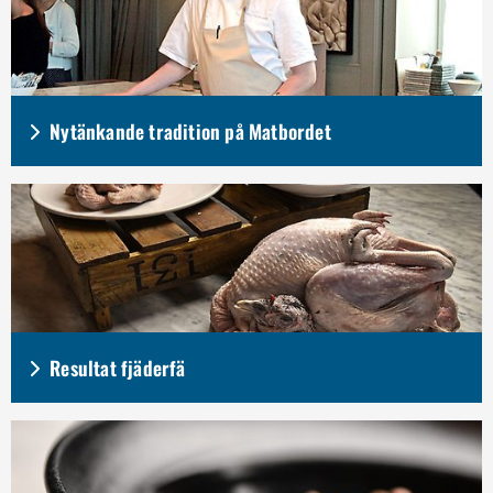
Nytänkande tradition på Matbordet
Resultat fjäderfä