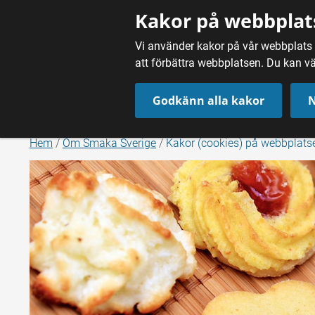
Gå till innehåll
Kakor på webbplat
Vi använder kakor på vår webbplats f
att förbättra webbplatsen. Du kan vä
Godkänn alla kakor
N
Hem
/
Om Smaka Sverige
/
Kakor (cookies) på webbplats