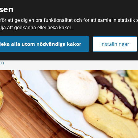
sen
ör att ge dig en bra funktionalitet och för att samla in statisti
SÖK
MAT
DRYC
lja att godkänna eller neka kakor.
eka alla utom nödvändiga kakor
Inställningar
en