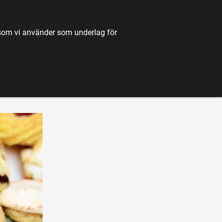
TILL JORDBRUKSVERKET.SE
OM OSS
KONTAKT
k som vi använder som underlag för
K
NYHETER
FÖRDJUPNING
KARTA