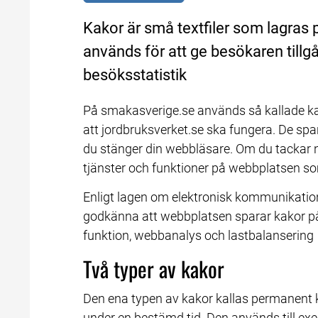
Kakor är små textfiler som lagras 
används för att ge besökaren tillgån
besöksstatistik
På smakasverige.se används så kallade kak
att jordbruksverket.se ska fungera. De spa
du stänger din webbläsare. Om du tackar nej 
tjänster och funktioner på webbplatsen so
Enligt lagen om elektronisk kommunikatio
godkänna att webbplatsen sparar kakor på d
funktion, webbanalys och lastbalansering
Två typer av kakor
Den ena typen av kakor kallas permanent 
under en bestämd tid. Den används till ex