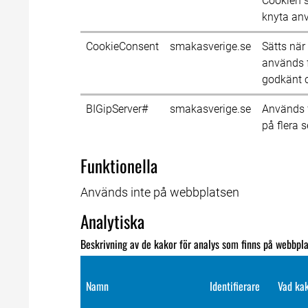
Cookien s
knyta anv
CookieConsent
smakasverige.se
Sätts när
används f
godkänt 
BIGipServer#
smakasverige.se
Används fö
på flera s
Funktionella
Används inte på webbplatsen
Analytiska
Beskrivning av de kakor för analys som finns på webbpl
Namn
Identifierare
Vad ka