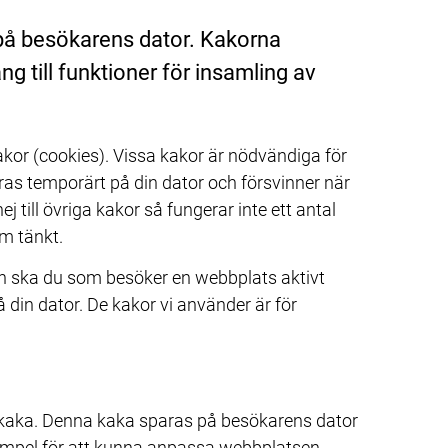
på besökarens dator. Kakorna 
g till funktioner för insamling av 
or (cookies). Vissa kakor är nödvändiga för 
ras temporärt på din dator och försvinner när 
till övriga kakor så fungerar inte ett antal 
m tänkt.
n ska du som besöker en webbplats aktivt 
in dator. De kakor vi använder är för 
kaka. Denna kaka sparas på besökarens dator 
empel för att kunna anpassa webbplatsen 