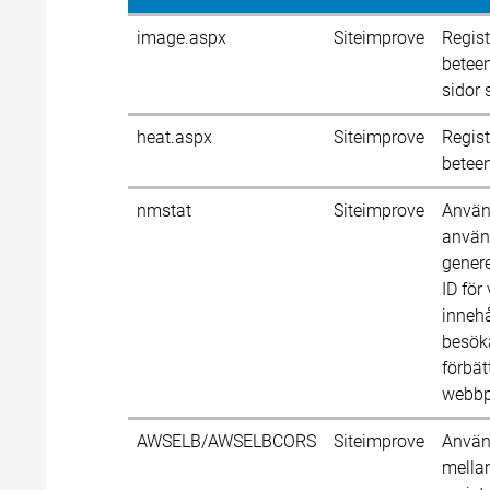
image.aspx
Siteimprove
Regist
betee
sidor
heat.aspx
Siteimprove
Regist
betee
nmstat
Siteimprove
Använd
använ
gener
ID för
innehå
besöka
förbät
webbp
AWSELB/AWSELBCORS
Siteimprove
Använd
mellan