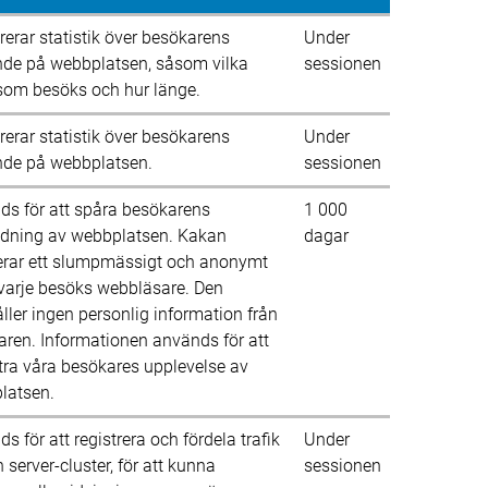
rerar statistik över besökarens 
Under 
nde på webbplatsen, såsom vilka 
sessionen
 som besöks och hur länge.
rerar statistik över besökarens 
Under 
nde på webbplatsen.
sessionen
s för att spåra besökarens 
1 000 
dning av webbplatsen. Kakan 
dagar
erar ett slumpmässigt och anonymt 
 varje besöks webbläsare. Den 
ller ingen personlig information från 
ren. Informationen används för att 
tra våra besökares upplevelse av 
latsen.
s för att registrera och fördela trafik 
Under 
 server-cluster, för att kunna 
sessionen