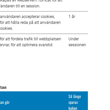
kapas av webservern Tomcat för att 
ändaren till en session.
 användaren accepterar cookies, 
1 år
ör att hålla reda på att användaren 
cookies.
r att fördela trafik till webbplatsen 
Under 
ervrar, för att optimera svarstid.
sessionen
atsen
Så länge 
kan gör
sparas 
kakan