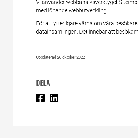
Vi använder webbanalysverktyget Siteimprove
med löpande webbutveckling.
För att ytterligare värna om våra besökare
datainsamlingen. Det innebär att besökar
Uppdaterad 
26 oktober 2022
DELA
Dela på Facebook
Dela på Linked In