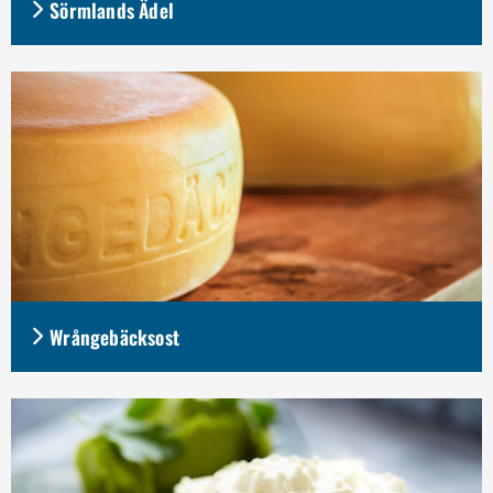
Sörmlands Ädel
Wrångebäcksost