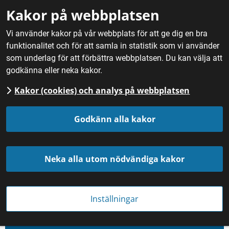
Gå till innehåll
Kakor på webbplatsen
M
Vi använder kakor på vår webbplats för att ge dig en bra
funktionalitet och för att samla in statistik som vi använder
Hem
/
Mat
/
Mejeriprodukter
som underlag för att förbättra webbplatsen. Du kan välja att
godkänna eller neka kakor.
Mejeriprodukter
Kakor (cookies) och analys på webbplatsen
Godkänn alla kakor
Neka alla utom nödvändiga kakor
Inställningar