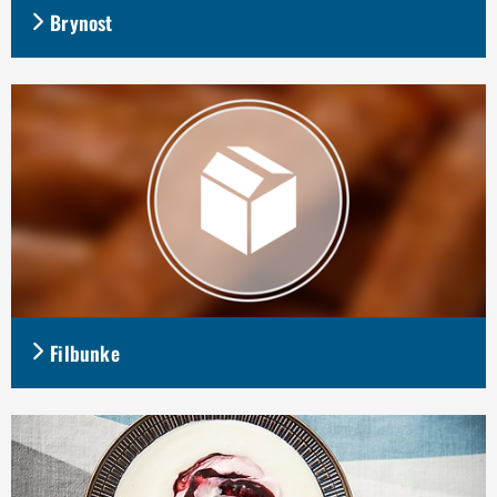
Brynost
Filbunke