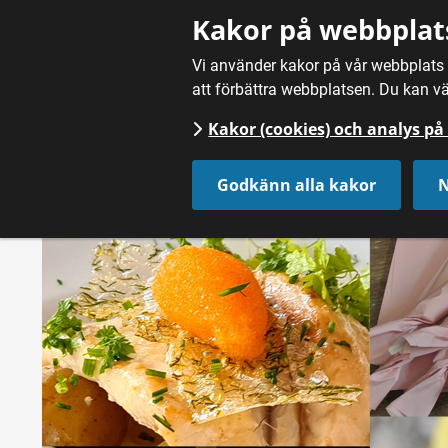
Gå till innehåll
Kakor på webbplat
Vi använder kakor på vår webbplats f
att förbättra webbplatsen. Du kan vä
Kakor (cookies) och analys p
Hem
/
Nyheter
Godkänn alla kakor
N