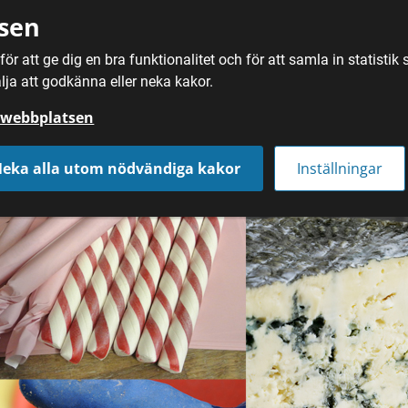
sen
ör att ge dig en bra funktionalitet och för att samla in statisti
SÖK
MAT
DRYC
lja att godkänna eller neka kakor.
å webbplatsen
eka alla utom nödvändiga kakor
Inställningar