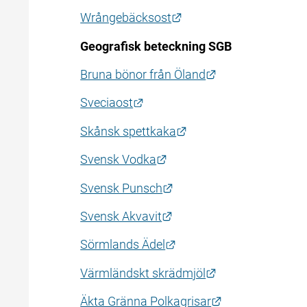
Länk till annan webbpla
Wrångebäcksost
Geografisk beteckning SGB
Länk till annan 
Bruna bönor från Öland
Länk till annan webbplats.
Sveciaost
Länk till annan webbpl
Skånsk spettkaka
Länk till annan webbplats.
Svensk Vodka
Länk till annan webbplat
Svensk Punsch
Länk till annan webbplats
Svensk Akvavit
Länk till annan webbplat
Sörmlands Ädel
Länk till annan 
Värmländskt skrädmjöl
Länk till annan
Äkta Gränna Polkagrisar