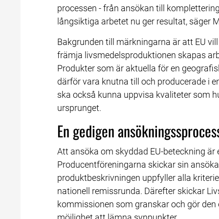
processen - från ansökan till kompletteringar
långsiktiga arbetet nu ger resultat, säger 
Bakgrunden till märkningarna är att EU vi
främja livsmedelsproduktionen skapas arbe
Produkter som är aktuella för en geografis
därför vara knutna till och producerade i 
ska också kunna uppvisa kvaliteter som hu
ursprunget.
En gedigen ansökningssproces
Att ansöka om skyddad EU-beteckning är en 
Producentföreningarna skickar sin ansökan 
produktbeskrivningen uppfyller alla kriter
nationell remissrunda. Därefter skickar Li
kommissionen som granskar och gör den of
möjlighet att lämna synpunkter.