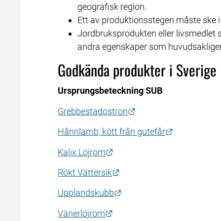
geografisk region.
Ett av produktionsstegen måste ske i
Jordbruksprodukten eller livsmedlet sk
andra egenskaper som huvudsakligen 
Godkända produkter i Sverige
Ursprungs­beteckning SUB
Länk till annan webbpl
Grebbestadostron
Länk till an
Hånnlamb, kött från gutefår
Länk till annan webbplats.
Kalix Löjrom
Länk till annan webbplats.
Rökt Vättersik
Länk till annan webbplats
Upplandskubb
Länk till annan webbplats.
Vänerlöjrom