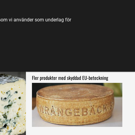
TILL JORDBRUKSVERKET.SE
OM OSS
KONTAKT
k som vi använder som underlag för
K
NYHETER
FÖRDJUPNING
KARTA
LÄS OCKSÅ OM
Fler produkter med skyddad EU-beteckning