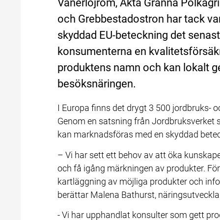
Vänerlöjrom, Äkta Gränna Polkagris
och Grebbestadostron har tack vare 
skyddad EU-beteckning det senaste
konsumenterna en kvalitetsförsäkr
produktens namn och kan lokalt ge 
besöksnäringen.
I Europa finns det drygt 3 500 jordbruks-
Genom en satsning från Jordbruksverket sky
kan marknadsföras med en skyddad betec
– Vi har sett ett behov av att öka kunska
och få igång märkningen av produkter. För
kartläggning av möjliga produkter och in
berättar Malena Bathurst, näringsutveckla
- Vi har upphandlat konsulter som gett pr