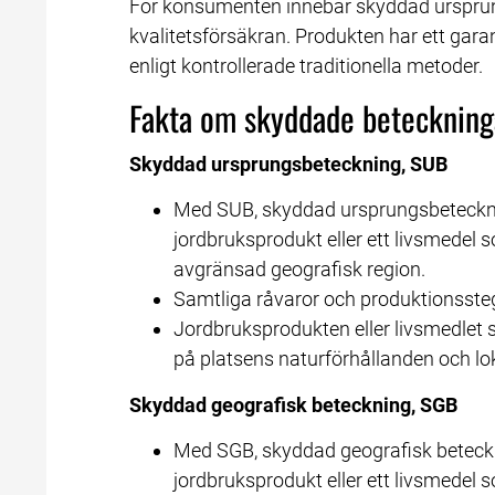
För konsumenten innebär skyddad ursprung
kvalitetsförsäkran. Produkten har ett garan
enligt kontrollerade traditionella metoder.
Fakta om skyddade beteckning
Skyddad ursprungsbeteckning, SUB
Med SUB, skyddad ursprungsbetecknin
jordbruksprodukt eller ett livsmedel so
avgränsad geografisk region.
Samtliga råvaror och produktionsste
Jordbruksprodukten eller livsmedlet
på platsens naturförhållanden och lo
Skyddad geografisk beteckning, SGB
Med SGB, skyddad geografisk beteckn
jordbruksprodukt eller ett livsmedel