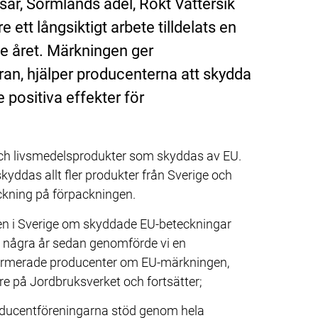
ar, Sörmlands ädel, Rökt Vättersik 
ett långsiktigt arbete tilldelats en 
 året. Märkningen ger 
an, hjälper producenterna att skydda 
positiva effekter för 
 och livsmedelsprodukter som skyddas av EU. 
ddas allt fler produkter från Sverige och 
kning på förpackningen.
pen i Sverige om skyddade EU-beteckningar 
 några år sedan genomförde vi en 
formerade producenter om EU-märkningen, 
re på Jordbruksverket och fortsätter;
oducentföreningarna stöd genom hela 