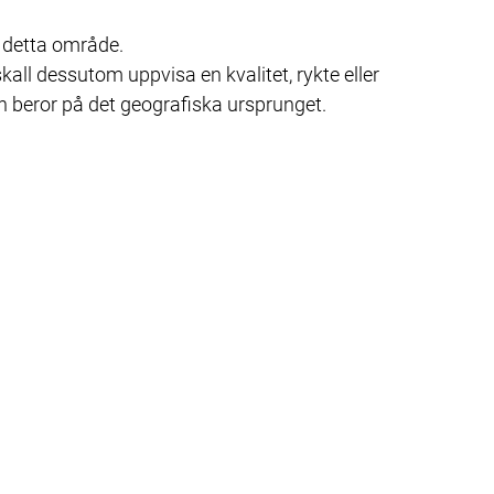
 detta område.
all dessutom uppvisa en kvalitet, rykte eller 
beror på det geografiska ursprunget.
ats.
nan webbplats.
.