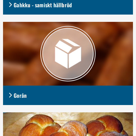
Gahkku - samiskt hällbröd
Gorån