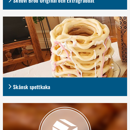
Skedvi Bröd Original och Extragräddat
Skånsk spettkaka