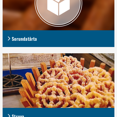
Sorundatårta
Struva