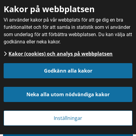
Gå till innehåll
Kakor på webbplatsen
M
Vi använder kakor på vår webbplats för att ge dig en bra
funktionalitet och för att samla in statistik som vi använder
Hem
/
Mat
/
Bröd och bakverk
som underlag för att förbättra webbplatsen. Du kan välja att
godkänna eller neka kakor.
Bröd och bakverk
Kakor (cookies) och analys på webbplatsen
Godkänn alla kakor
Neka alla utom nödvändiga kakor
Inställningar