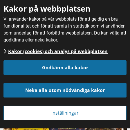
Gå till innehåll
Kakor på webbplatsen
M
Vi använder kakor på vår webbplats för att ge dig en bra
funktionalitet och för att samla in statistik som vi använder
Hem
/
Mat
/
Bröd och bakverk
/
Skedvi Bröd Original och
som underlag för att förbättra webbplatsen. Du kan välja att
Extragräddat
godkänna eller neka kakor.
Kakor (cookies) och analys på webbplatsen
Skedvi Bröd Originalet 
Godkänn alla kakor
och Extragräddat
Neka alla utom nödvändiga kakor
Inställningar