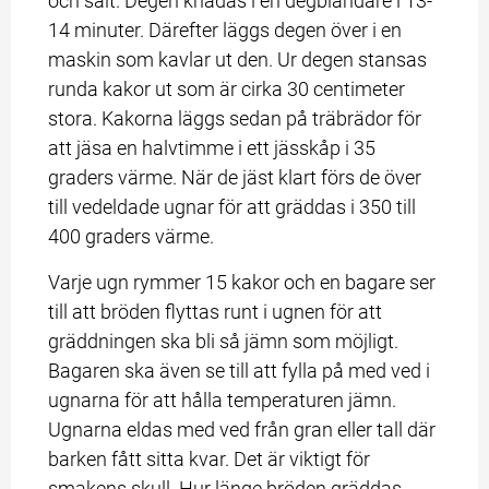
och salt. Degen knådas i en degblandare i 13-
14 minuter. Därefter läggs degen över i en 
maskin som kavlar ut den. Ur degen stansas 
runda kakor ut som är cirka 30 centimeter 
stora. Kakorna läggs sedan på träbrädor för 
att jäsa en halvtimme i ett jässkåp i 35 
graders värme. När de jäst klart förs de över 
till vedeldade ugnar för att gräddas i 350 till 
400 graders värme.
Varje ugn rymmer 15 kakor och en bagare ser 
till att bröden flyttas runt i ugnen för att 
gräddningen ska bli så jämn som möjligt. 
Bagaren ska även se till att fylla på med ved i 
ugnarna för att hålla temperaturen jämn. 
Ugnarna eldas med ved från gran eller tall där 
barken fått sitta kvar. Det är viktigt för 
smakens skull. Hur länge bröden gräddas 