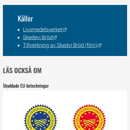
Källor
Länk till annan webbplats.
Livsmedelsverket
Länk till annan webbplats.
Skedevi Bröd
Länk till an
Tillverkning av Skedvi Bröd (film)
LÄS OCKSÅ OM
Skyddade EU-beteckningar